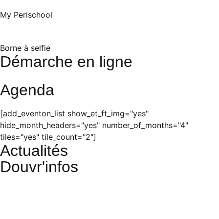
My Perischool
Borne à selfie
Démarche en ligne
Agenda
[add_eventon_list show_et_ft_img="yes"
hide_month_headers="yes" number_of_months="4"
tiles="yes" tile_count="2"]
Actualités
Douvr'infos