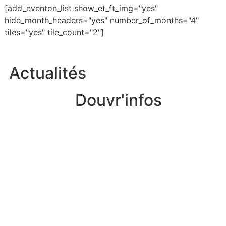
[add_eventon_list show_et_ft_img="yes"
hide_month_headers="yes" number_of_months="4"
tiles="yes" tile_count="2"]
Actualités
Douvr'infos