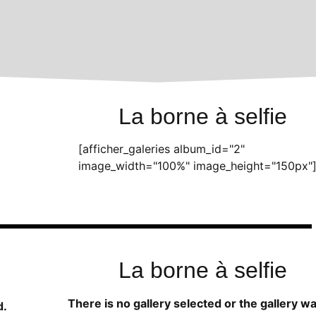
La borne à selfie
[afficher_galeries album_id="2"
image_width="100%" image_height="150px"
La borne à selfie
There is no gallery selected or the gallery w
d.