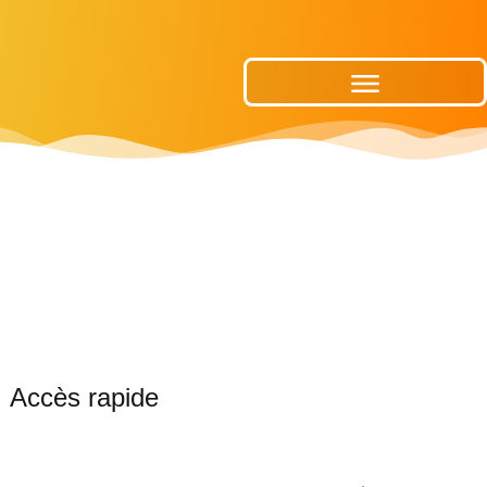
Publications Municipales
Accès rapide