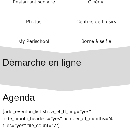
Restaurant scolaire
Cinéma
Photos
Centres de Loisirs
My Perischool
Borne à selfie
Démarche en ligne
Agenda
[add_eventon_list show_et_ft_img="yes"
hide_month_headers="yes" number_of_months="4"
tiles="yes" tile_count="2"]