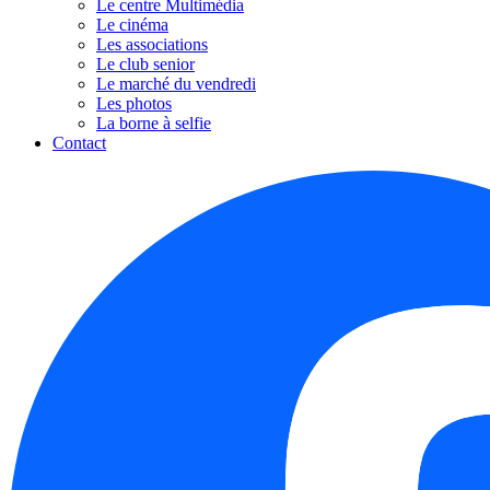
Le centre Multimédia
Le cinéma
Les associations
Le club senior
Le marché du vendredi
Les photos
La borne à selfie
Contact