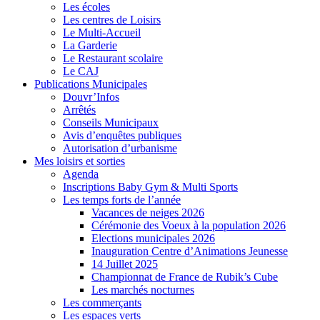
Les écoles
Les centres de Loisirs
Le Multi-Accueil
La Garderie
Le Restaurant scolaire
Le CAJ
Publications Municipales
Douvr’Infos
Arrêtés
Conseils Municipaux
Avis d’enquêtes publiques
Autorisation d’urbanisme
Mes loisirs et sorties
Agenda
Inscriptions Baby Gym & Multi Sports
Les temps forts de l’année
Vacances de neiges 2026
Cérémonie des Voeux à la population 2026
Elections municipales 2026
Inauguration Centre d’Animations Jeunesse
14 Juillet 2025
Championnat de France de Rubik’s Cube
Les marchés nocturnes
Les commerçants
Les espaces verts