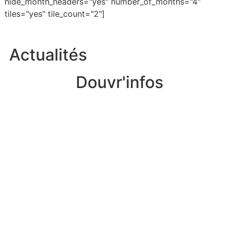
hide_month_headers="yes" number_of_months="4"
tiles="yes" tile_count="2"]
Actualités
Douvr'infos