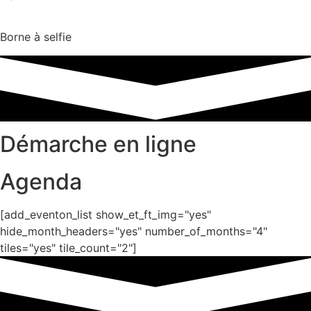
Borne à selfie
Démarche en ligne
Agenda
[add_eventon_list show_et_ft_img="yes"
hide_month_headers="yes" number_of_months="4"
tiles="yes" tile_count="2"]