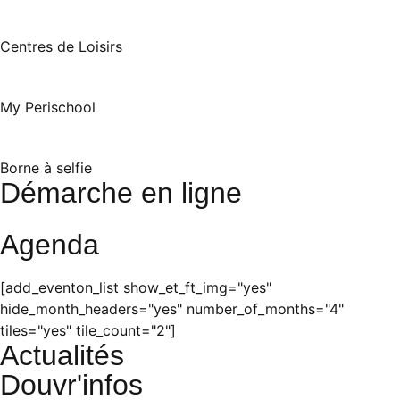
Centres de Loisirs
My Perischool
Borne à selfie
Démarche en ligne
Agenda
[add_eventon_list show_et_ft_img="yes"
hide_month_headers="yes" number_of_months="4"
tiles="yes" tile_count="2"]
Actualités
Douvr'infos