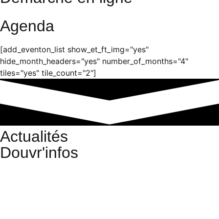
Agenda
[add_eventon_list show_et_ft_img="yes"
hide_month_headers="yes" number_of_months="4"
tiles="yes" tile_count="2"]
Actualités
Douvr'infos