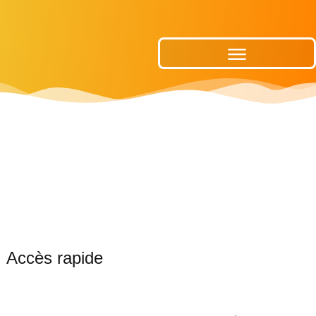
Publications Municipales
Accès rapide