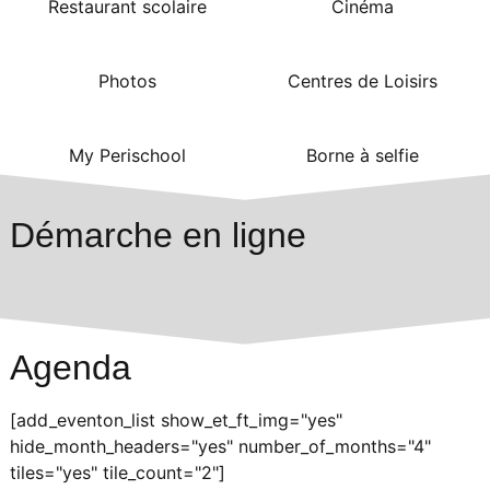
Restaurant scolaire
Cinéma
Photos
Centres de Loisirs
My Perischool
Borne à selfie
Démarche en ligne
Agenda
[add_eventon_list show_et_ft_img="yes"
hide_month_headers="yes" number_of_months="4"
tiles="yes" tile_count="2"]