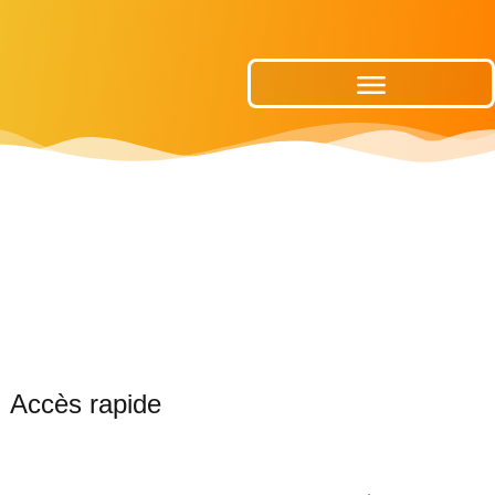
Publications Municipales
Accès rapide