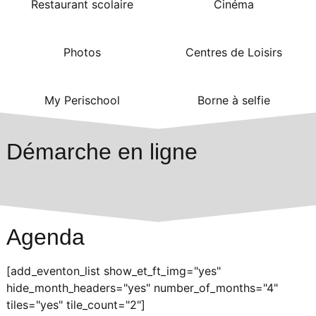
Restaurant scolaire
Cinéma
Photos
Centres de Loisirs
My Perischool
Borne à selfie
Démarche en ligne
Agenda
[add_eventon_list show_et_ft_img="yes"
hide_month_headers="yes" number_of_months="4"
tiles="yes" tile_count="2"]