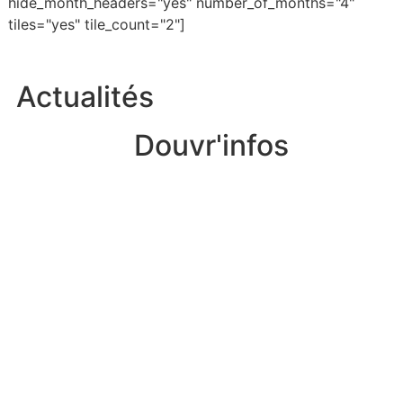
hide_month_headers="yes" number_of_months="4"
tiles="yes" tile_count="2"]
Actualités
Douvr'infos