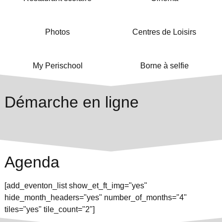
Photos
Centres de Loisirs
My Perischool
Borne à selfie
Démarche en ligne
Agenda
[add_eventon_list show_et_ft_img="yes"
hide_month_headers="yes" number_of_months="4"
tiles="yes" tile_count="2"]