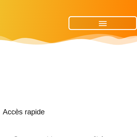
Publications Municipales
Accès rapide