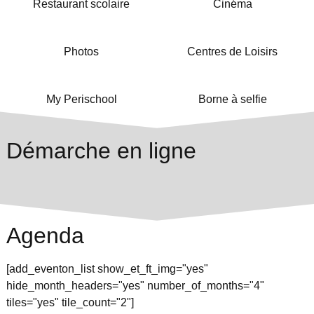
Restaurant scolaire
Cinéma
Photos
Centres de Loisirs
My Perischool
Borne à selfie
Démarche en ligne
Agenda
[add_eventon_list show_et_ft_img="yes"
hide_month_headers="yes" number_of_months="4"
tiles="yes" tile_count="2"]