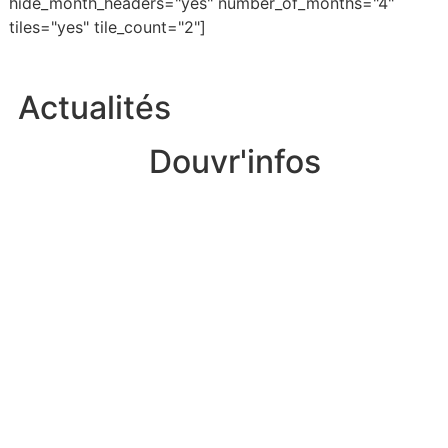
hide_month_headers="yes" number_of_months="4"
tiles="yes" tile_count="2"]
Actualités
Douvr'infos