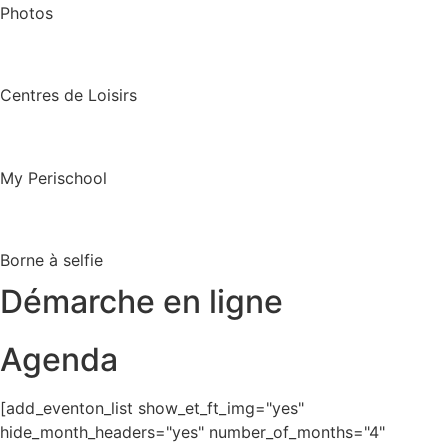
Photos
Centres de Loisirs
My Perischool
Borne à selfie
Démarche en ligne
Agenda
[add_eventon_list show_et_ft_img="yes"
hide_month_headers="yes" number_of_months="4"