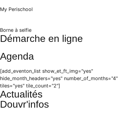
My Perischool
Borne à selfie
Démarche en ligne
Agenda
[add_eventon_list show_et_ft_img="yes"
hide_month_headers="yes" number_of_months="4"
tiles="yes" tile_count="2"]
Actualités
Douvr'infos