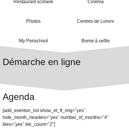
Restaurant scolaire
Cinéma
Photos
Centres de Loisirs
My Perischool
Borne à selfie
Démarche en ligne
Agenda
[add_eventon_list show_et_ft_img="yes"
hide_month_headers="yes" number_of_months="4"
tiles="yes" tile_count="2"]