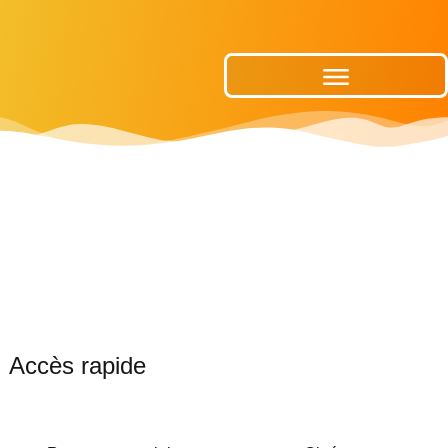
Publications Municipales
Accès rapide