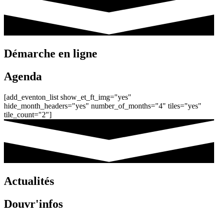
Démarche en ligne
Agenda
[add_eventon_list show_et_ft_img="yes"
hide_month_headers="yes" number_of_months="4" tiles="yes"
tile_count="2"]
Actualités
Douvr'infos