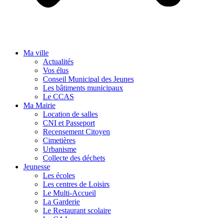
Ma ville
Actualités
Vos élus
Conseil Municipal des Jeunes
Les bâtiments municipaux
Le CCAS
Ma Mairie
Location de salles
CNI et Passeport
Recensement Citoyen
Cimetières
Urbanisme
Collecte des déchets
Jeunesse
Les écoles
Les centres de Loisirs
Le Multi-Accueil
La Garderie
Le Restaurant scolaire