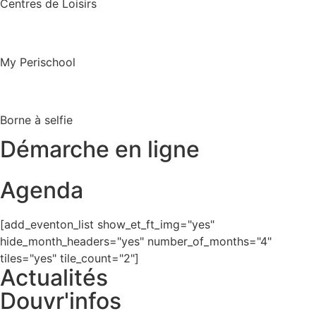
Centres de Loisirs
My Perischool
Borne à selfie
Démarche en ligne
Agenda
[add_eventon_list show_et_ft_img="yes"
hide_month_headers="yes" number_of_months="4"
tiles="yes" tile_count="2"]
Actualités
Douvr'infos