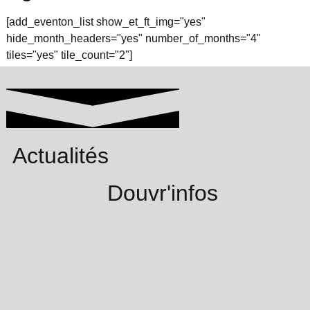
[add_eventon_list show_et_ft_img="yes"
hide_month_headers="yes" number_of_months="4"
tiles="yes" tile_count="2"]
Actualités
Douvr'infos