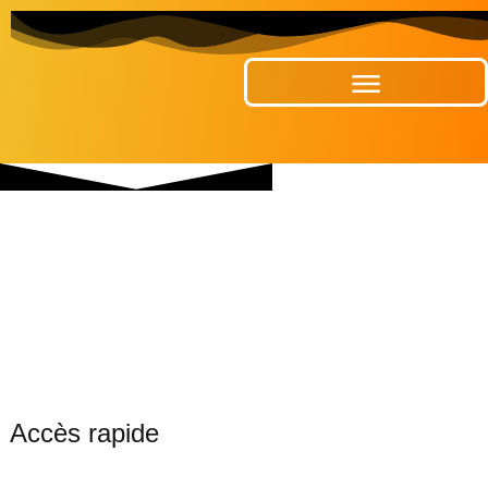
Publications Municipales
Accès rapide