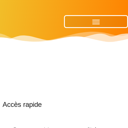
Publications Municipales
Accès rapide