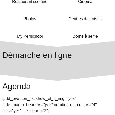
Restaurant scolaire
Cinéma
Photos
Centres de Loisirs
My Perischool
Borne à selfie
Démarche en ligne
Agenda
[add_eventon_list show_et_ft_img="yes"
hide_month_headers="yes" number_of_months="4"
tiles="yes" tile_count="2"]