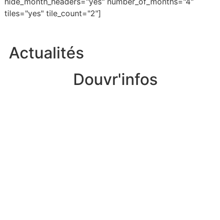
hide_month_headers="yes" number_of_months="4"
tiles="yes" tile_count="2"]
Actualités
Douvr'infos