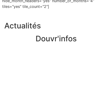
hide_month_headers="yes" number_of_months="4"
tiles="yes" tile_count="2"]
Actualités
Douvr'infos