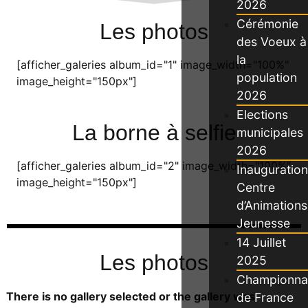
2026
Cérémonie
Les photos
des Voeux à
la
[afficher_galeries album_id="1" image_width="100%"
population
image_height="150px"]
2026
Elections
La borne à selfie
municipales
2026
[afficher_galeries album_id="2" image_width="100%"
Inauguration
image_height="150px"]
Centre
d’Animations
Jeunesse
14 Juillet
Les photos
2025
Championna
There is no gallery selected or the gallery was
de France