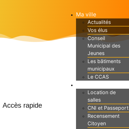
Ma ville
Actualités
Vos élus
Conseil
Municipal des
Jeunes
Les bâtiments
municipaux
Le CCAS
Ma Mairie
Location de
salles
Accès rapide
CNI et Passeport
Recensement
Citoyen