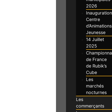
2026
Inauguration
Centre
d’Animations
Jeunesse
14 Juillet
2025
Championna
de France
de Rubik’s
Cube
Les
marchés
nocturnes
Les
commerçants