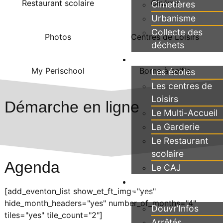
Restaurant scolaire
Cinéma
Cimetières
Urbanisme
Collecte des
Photos
Centres de Loisirs
déchets
Jeunesse
My Perischool
Borne à selfie
Les écoles
Les centres de
Loisirs
Démarche en ligne
Le Multi-Accueil
La Garderie
Le Restaurant
scolaire
Agenda
Le CAJ
Publications
[add_eventon_list show_et_ft_img="yes"
Municipales
hide_month_headers="yes" number_of_months="4"
Douvr’Infos
tiles="yes" tile_count="2"]
Arrêtés