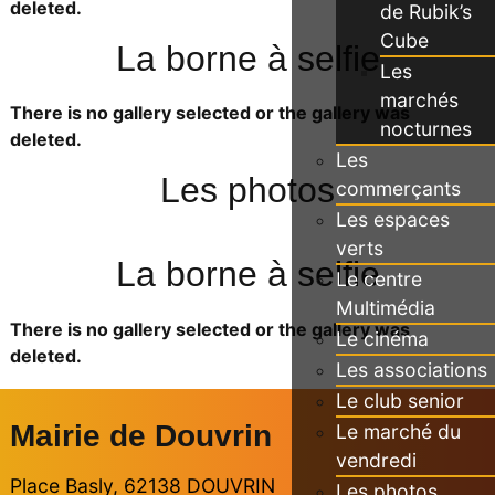
deleted.
de Rubik’s
Cube
La borne à selfie
Les
marchés
There is no gallery selected or the gallery was
nocturnes
deleted.
Les
Les photos
commerçants
Les espaces
verts
La borne à selfie
Le centre
Multimédia
There is no gallery selected or the gallery was
Le cinéma
deleted.
Les associations
Le club senior
Mairie de Douvrin
Le marché du
vendredi
Place Basly, 62138 DOUVRIN
Les photos