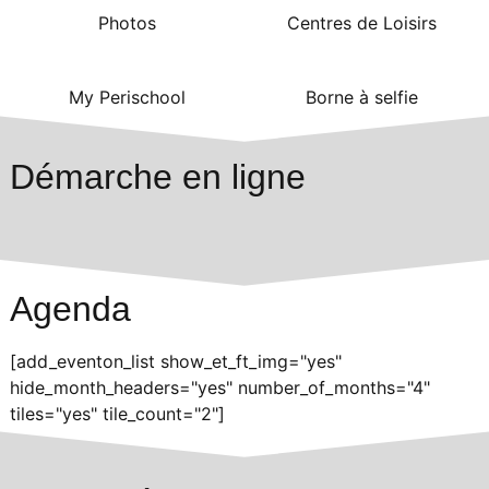
Photos
Centres de Loisirs
My Perischool
Borne à selfie
Démarche en ligne
Agenda
[add_eventon_list show_et_ft_img="yes"
hide_month_headers="yes" number_of_months="4"
tiles="yes" tile_count="2"]