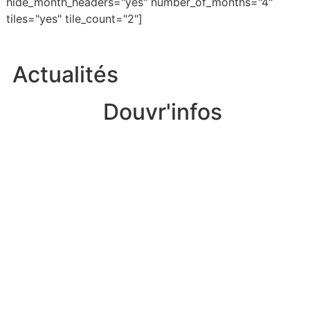
hide_month_headers="yes" number_of_months="4"
tiles="yes" tile_count="2"]
Actualités
Douvr'infos