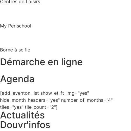
Centres de Loisirs
My Perischool
Borne à selfie
Démarche en ligne
Agenda
[add_eventon_list show_et_ft_img="yes"
hide_month_headers="yes" number_of_months="4"
tiles="yes" tile_count="2"]
Actualités
Douvr'infos