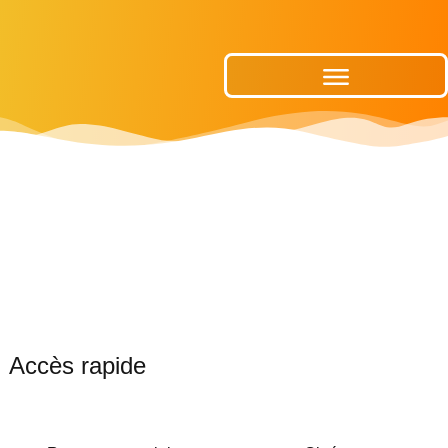
Publications Municipales
Accès rapide