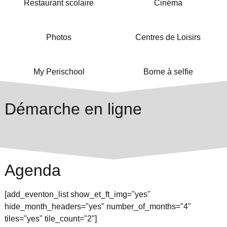
Restaurant scolaire
Cinéma
Photos
Centres de Loisirs
My Perischool
Borne à selfie
Démarche en ligne
Agenda
[add_eventon_list show_et_ft_img="yes"
hide_month_headers="yes" number_of_months="4"
tiles="yes" tile_count="2"]