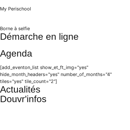
My Perischool
Borne à selfie
Démarche en ligne
Agenda
[add_eventon_list show_et_ft_img="yes"
hide_month_headers="yes" number_of_months="4"
tiles="yes" tile_count="2"]
Actualités
Douvr'infos