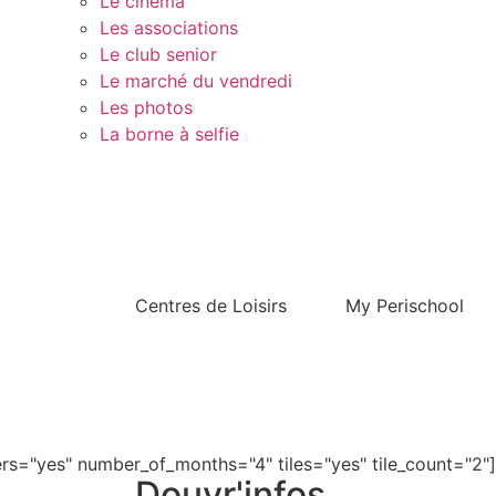
Le cinéma
Les associations
Le club senior
Le marché du vendredi
Les photos
La borne à selfie
Contact
Centres de Loisirs
My Perischool
s="yes" number_of_months="4" tiles="yes" tile_count="2"]
Douvr'infos