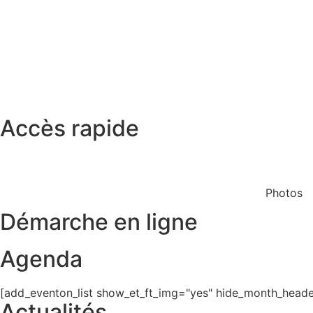
Accès rapide
Restaurant scolaire
Cinéma
Photos
Démarche en ligne
Agenda
[add_eventon_list show_et_ft_img="yes" hide_month_header
Actualités