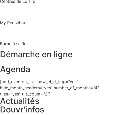
Centres de Loisirs
My Perischool
Borne à selfie
Démarche en ligne
Agenda
[add_eventon_list show_et_ft_img="yes"
hide_month_headers="yes" number_of_months="4"
tiles="yes" tile_count="2"]
Actualités
Douvr'infos