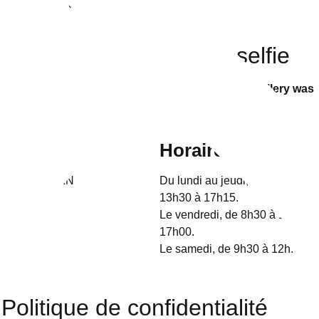
deleted.
La borne à selfie
There is no gallery selected or the gallery was
deleted.
e Douvrin
Horaires d’ouvert
62138 DOUVRIN
Du lundi au jeudi, de 8h30 à 12
13h30 à 17h15.
Le vendredi, de 8h30 à 12h15 e
17h00.
Le samedi, de 9h30 à 12h.
Politique de confidentialité