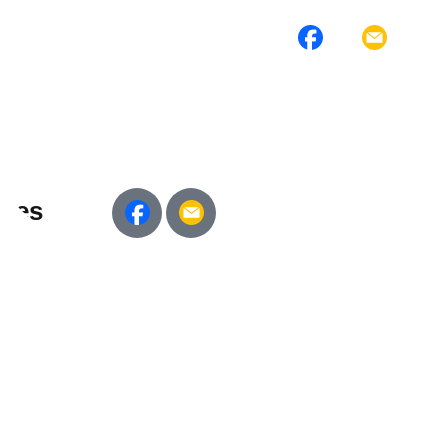
ures
h15 et de
t de 13h30 à