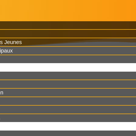
es Jeunes
ipaux
en
s