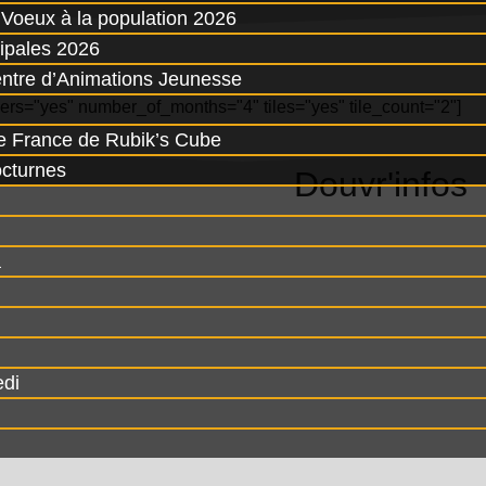
Voeux à la population 2026
ipales 2026
entre d’Animations Jeunesse
rs="yes" number_of_months="4" tiles="yes" tile_count="2"]
 France de Rubik’s Cube
cturnes
Douvr'infos
a
edi