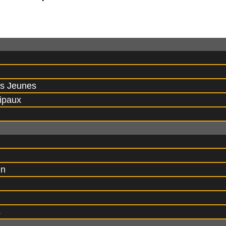
es Jeunes
ipaux
en
s