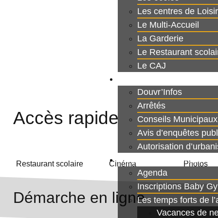
Les centres de Loisi
Le Multi-Accueil
La Garderie
Le Restaurant scolai
Le CAJ
Publications Municipale
Douvr’Infos
Arrêtés
Accès rapide
Conseils Municipaux
Avis d’enquêtes pub
Autorisation d’urban
Mes loisirs et sorties
Restaurant scolaire
Cinéma
Photos
Agenda
Inscriptions Baby Gy
Démarche en ligne
Les temps forts de l
Vacances de ne