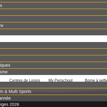
rs
re
s
liques
isme
Centres de Loisirs
My Perischool
Borne à selfi
m & Multi Sports
’année
iges 2026