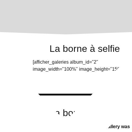
La borne à selfie
[afficher_galeries album_id="2"
image_width="100%" image_height="150px"]
La borne à selfie
There is no gallery selected or the gallery was