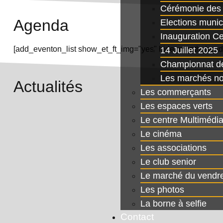
Cérémonie des 
Agenda
Elections munic
Inauguration C
[add_eventon_list show_et_ft_img="yes" hide_month_heade
14 Juillet 2025
Championnat de
Les marchés no
Actualités
Les commerçants
Les espaces verts
Le centre Multimédi
Le cinéma
Les associations
Le club senior
Le marché du vendr
Les photos
La borne à selfie
Contact