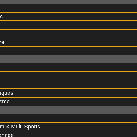
rs
re
liques
isme
m & Multi Sports
’année