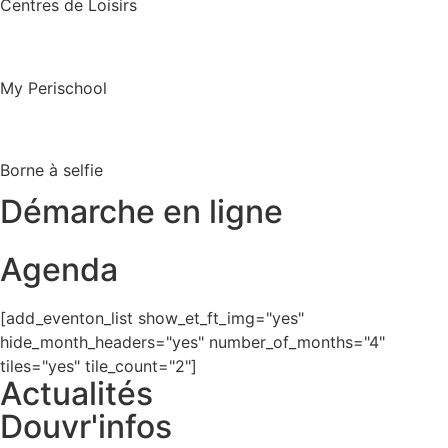
Centres de Loisirs
My Perischool
Borne à selfie
Démarche en ligne
Agenda
[add_eventon_list show_et_ft_img="yes"
hide_month_headers="yes" number_of_months="4"
tiles="yes" tile_count="2"]
Actualités
Douvr'infos