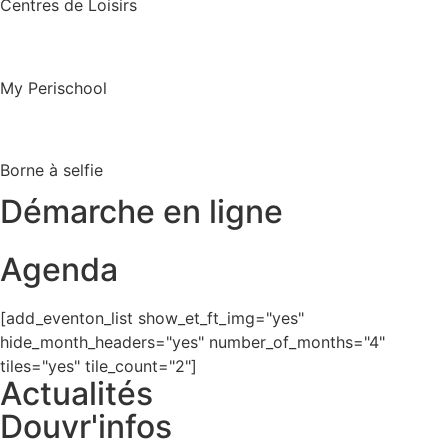
Centres de Loisirs
My Perischool
Borne à selfie
Démarche en ligne
Agenda
[add_eventon_list show_et_ft_img="yes"
hide_month_headers="yes" number_of_months="4"
tiles="yes" tile_count="2"]
Actualités
Douvr'infos