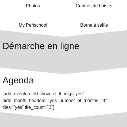
Photos
Centres de Loisirs
My Perischool
Borne à selfie
Démarche en ligne
Agenda
[add_eventon_list show_et_ft_img="yes"
hide_month_headers="yes" number_of_months="4"
tiles="yes" tile_count="2"]