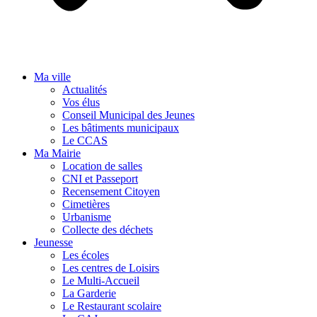
Ma ville
Actualités
Vos élus
Conseil Municipal des Jeunes
Les bâtiments municipaux
Le CCAS
Ma Mairie
Location de salles
CNI et Passeport
Recensement Citoyen
Cimetières
Urbanisme
Collecte des déchets
Jeunesse
Les écoles
Les centres de Loisirs
Le Multi-Accueil
La Garderie
Le Restaurant scolaire