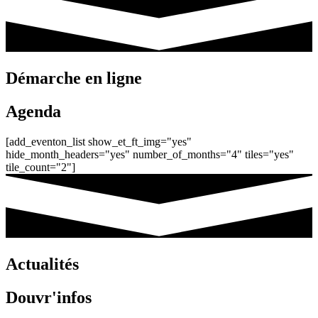
Démarche en ligne
Agenda
[add_eventon_list show_et_ft_img="yes"
hide_month_headers="yes" number_of_months="4" tiles="yes"
tile_count="2"]
Actualités
Douvr'infos