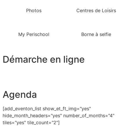
Photos
Centres de Loisirs
My Perischool
Borne à selfie
Démarche en ligne
Agenda
[add_eventon_list show_et_ft_img="yes"
hide_month_headers="yes" number_of_months="4"
tiles="yes" tile_count="2"]