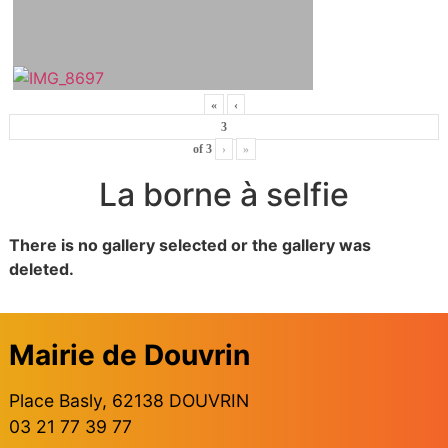
«
‹
of
3
›
»
La borne à selfie
There is no gallery selected or the gallery was
deleted.
Mairie de Douvrin
Place Basly, 62138 DOUVRIN
03 21 77 39 77