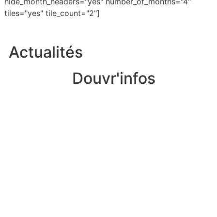
hide_month_headers="yes" number_of_months="4"
tiles="yes" tile_count="2"]
Actualités
Douvr'infos