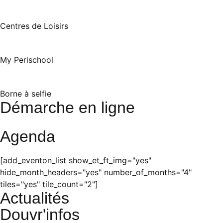
Centres de Loisirs
My Perischool
Borne à selfie
Démarche en ligne
Agenda
[add_eventon_list show_et_ft_img="yes"
hide_month_headers="yes" number_of_months="4"
tiles="yes" tile_count="2"]
Actualités
Douvr'infos