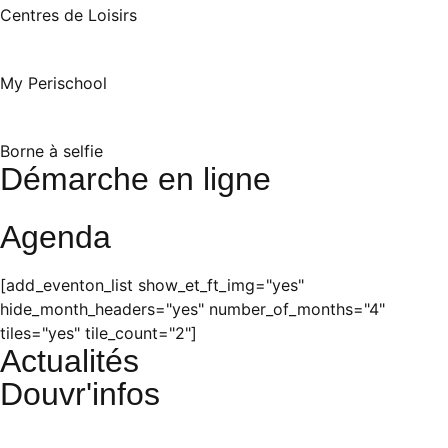
Centres de Loisirs
My Perischool
Borne à selfie
Démarche en ligne
Agenda
[add_eventon_list show_et_ft_img="yes"
hide_month_headers="yes" number_of_months="4"
tiles="yes" tile_count="2"]
Actualités
Douvr'infos