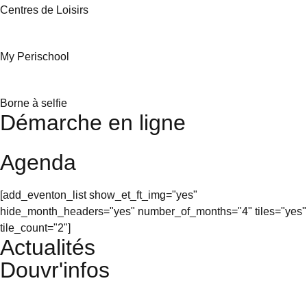
Centres de Loisirs
My Perischool
Borne à selfie
Démarche en ligne
Agenda
[add_eventon_list show_et_ft_img="yes"
hide_month_headers="yes" number_of_months="4" tiles="yes"
tile_count="2"]
Actualités
Douvr'infos