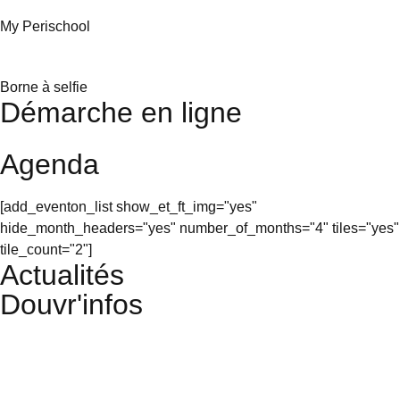
My Perischool
Borne à selfie
Démarche en ligne
Agenda
[add_eventon_list show_et_ft_img="yes"
hide_month_headers="yes" number_of_months="4" tiles="yes"
tile_count="2"]
Actualités
Douvr'infos