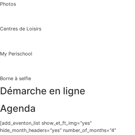
Photos
Centres de Loisirs
My Perischool
Borne à selfie
Démarche en ligne
Agenda
[add_eventon_list show_et_ft_img="yes"
hide_month_headers="yes" number_of_months="4"