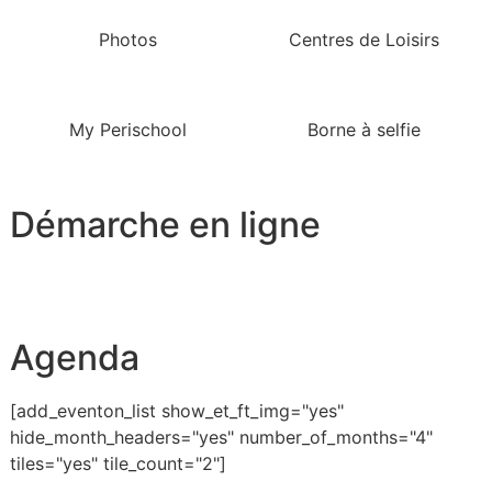
Photos
Centres de Loisirs
My Perischool
Borne à selfie
Démarche en ligne
Agenda
[add_eventon_list show_et_ft_img="yes"
hide_month_headers="yes" number_of_months="4"
tiles="yes" tile_count="2"]