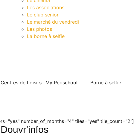
Le cinéma
Les associations
Le club senior
Le marché du vendredi
Les photos
La borne à selfie
Contact
Centres de Loisirs
My Perischool
Borne à selfie
s="yes" number_of_months="4" tiles="yes" tile_count="2"]
Douvr'infos