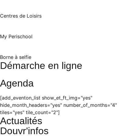
Centres de Loisirs
My Perischool
Borne à selfie
Démarche en ligne
Agenda
[add_eventon_list show_et_ft_img="yes"
hide_month_headers="yes" number_of_months="4"
tiles="yes" tile_count="2"]
Actualités
Douvr'infos