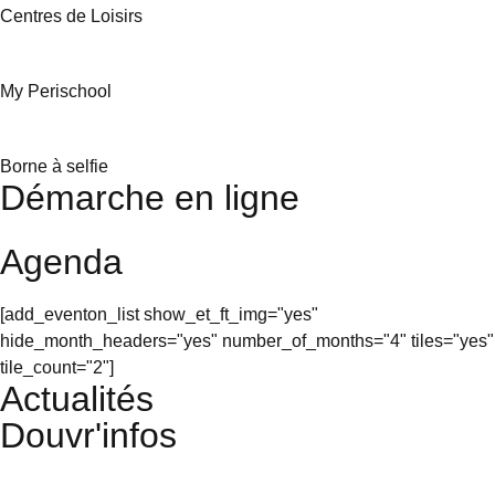
Centres de Loisirs
My Perischool
Borne à selfie
Démarche en ligne
Agenda
[add_eventon_list show_et_ft_img="yes"
hide_month_headers="yes" number_of_months="4" tiles="yes"
tile_count="2"]
Actualités
Douvr'infos