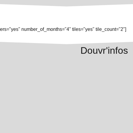
rs="yes" number_of_months="4" tiles="yes" tile_count="2"]
Douvr'infos