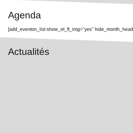
Agenda
[add_eventon_list show_et_ft_img="yes" hide_month_heade
Actualités