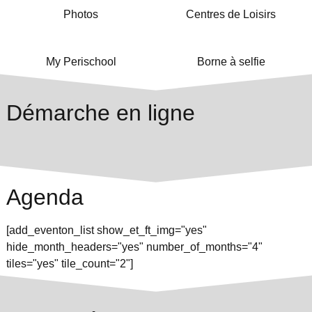
Photos
Centres de Loisirs
My Perischool
Borne à selfie
Démarche en ligne
Agenda
[add_eventon_list show_et_ft_img="yes"
hide_month_headers="yes" number_of_months="4"
tiles="yes" tile_count="2"]